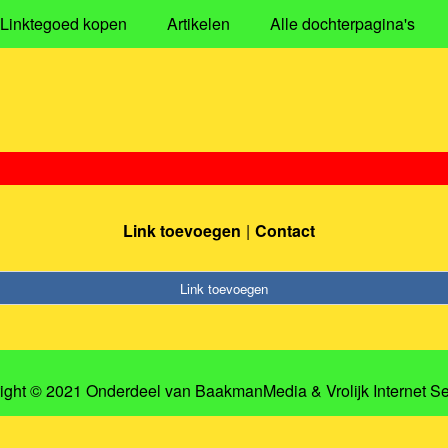
Linktegoed kopen
Artikelen
Alle dochterpagina's
Link toevoegen
Contact
Link toevoegen
ight © 2021 Onderdeel van
BaakmanMedia
&
Vrolijk Internet S